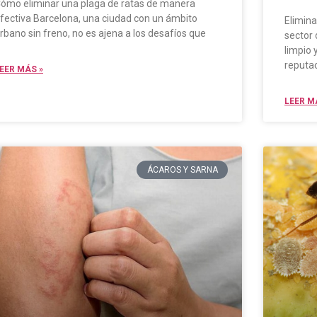
ómo eliminar una plaga de ratas de manera
fectiva Barcelona, una ciudad con un ámbito
Elimina
rbano sin freno, no es ajena a los desafíos que
sector 
limpio 
reputac
EER MÁS »
LEER M
ÁCAROS Y SARNA