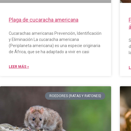
Plaga de cucaracha americana
P
Cucarachas americanas Prevención, Identificación
y Eliminación La cucaracha americana
S
(Periplaneta americana) es una especie originaria
d
de África, que se ha adaptado a vivir en casi
l
LEER MÁS »
L
ROEDORES (RATAS Y RATONES)