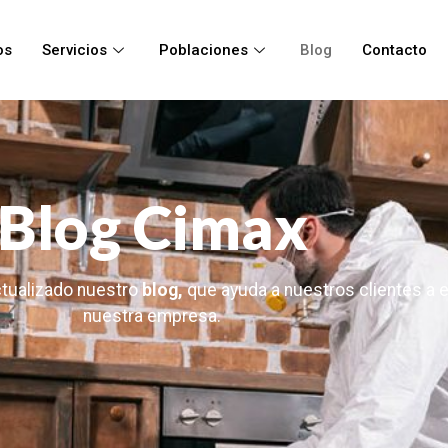
os
Servicios
Poblaciones
Blog
Contacto
Blog Cimax
tualizado nuestro
blog,
que ayuda a nuestros clientes a e
nuestra empresa.