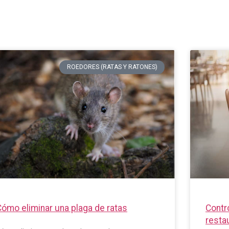
ROEDORES (RATAS Y RATONES)
Cómo eliminar una plaga de ratas
Contr
resta