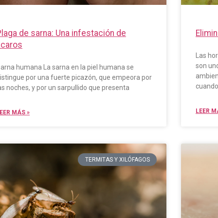
laga de sarna: Una infestación de
Elimi
ácaros
Las ho
son un
arna humana La sarna en la piel humana se
ambien
istingue por una fuerte picazón, que empeora por
cuando
as noches, y por un sarpullido que presenta
LEER M
EER MÁS »
TERMITAS Y XILÓFAGOS