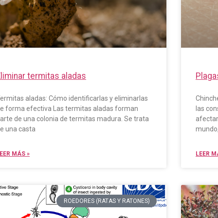
liminar termitas aladas
Plaga
ermitas aladas: Cómo identificarlas y eliminarlas
Chinch
e forma efectiva Las termitas aladas forman
las con
arte de una colonia de termitas madura. Se trata
afectar
e una casta
mundo, 
EER MÁS »
LEER M
ROEDORES (RATAS Y RATONES)