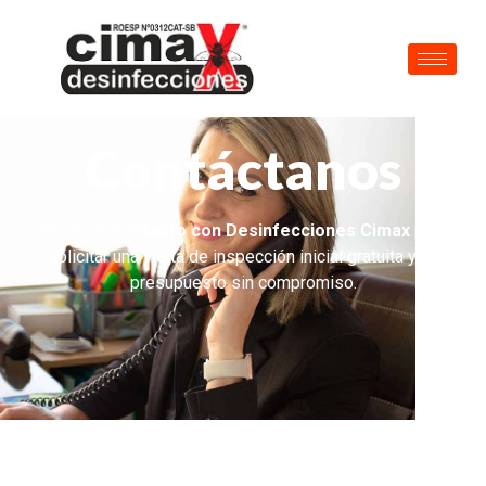
Contáctanos
Ponte en
contacto con Desinfecciones Cimax
para
solicitar una visita de inspección inicial gratuita y un
presupuesto sin compromiso.