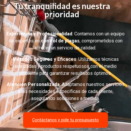
Tu tranquilidad es nuestra
prioridad
Experiencia y Profesionalidad
:
Contamos con un equipo
de expertos en
control de plagas
, comprometidos con
ofrecer un servicio de calidad.
Métodos Seguros y Eficaces
:
Utilizamos técnicas
avanzadas y productos respetuosos con el medio
ambiente para garantizar resultados óptimos.
Atención Personalizada
:
Adaptamos nuestros servicios
a las necesidades específicas de cada cliente,
asegurando soluciones a medida.
Contáctanos y pide tu presupuesto