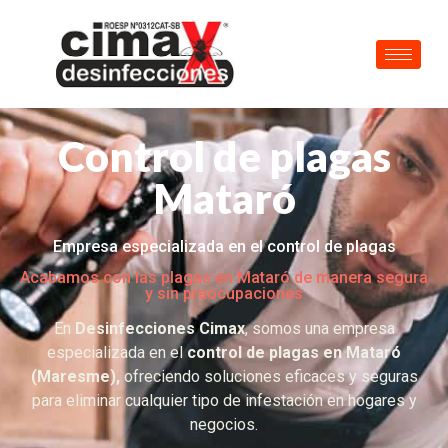
Control de plagas
Mataró
Empresa especializada en el control de plagas
Acabamos con las plagas en Mataró de manera segura
y sin preocupaciones
En
Desinfecciones Cimax
, somos una empresa
especializada en el
control de plagas en Mataró
(Maresme),
ofreciendo soluciones eficaces y seguras
para eliminar cualquier tipo de infestación en hogares y
negocios.