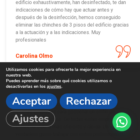
edificio exhaustivamente, han desinfectado, te dan
indicaciones de cómo hay que actuar antes y
después de la desinfección, hemos conseguido
eliminar las chinches de 3 pisos del edificio gracias
a la actuación y a las indicaciones. Muy
profesionales
Carolina Olmo
Utilizamos cookies para ofrecerte la mejor experiencia en
nuestra web.
Puedes aprender más sobre qué cookies utilizamos o
desactivarlas en los
ajustes
.
Aceptar
Rechazar
Cuando abres un local tienes que contactar con
muchas empresas para gestionar un sinfín de
Ajustes
trámites obligatorios. De todas estas empresas,
Cimax ha sido la más eficiente y rápida. Un
verdadero gusto trabajar con estos profesionales,