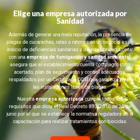
Elige una empresa autorizada por
Sanidad
Además de generar una mala reputación, la presencia de
plagas de cucarachas, ratas o ratones en un negocio es un
indicio de deficiencias sanitarias y de insalubridad. Contar
con una
empresa de fumigación y sanidad ambiental
,
asegura que el establecimiento cuenta con diagnóstico
acertado, plan de seguimiento y control adecuados,
respaldados por un Certificado DDD que garantiza tener
las instalaciones libres de plagas.
Nuestra
empresa autorizada
cumple todos los
requisitos que dicta el Real Decreto 830/2010 de 25 de
junio por el que se establece la normativa reguladora de la
capacitación para realizar tratamientos con biocidas.