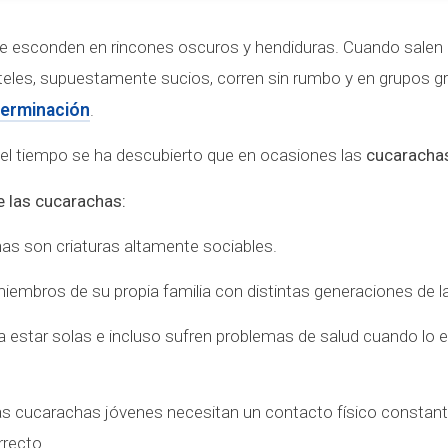
e esconden en rincones oscuros y hendiduras. Cuando salen e
teles, supuestamente sucios, corren sin rumbo y en grupos g
terminación
.
el tiempo se ha descubierto que en ocasiones las
cucaracha
e las cucarachas:
as son criaturas altamente sociables.
embros de su propia familia con distintas generaciones de la
a estar solas e incluso sufren problemas de salud cuando lo 
as cucarachas jóvenes necesitan un contacto físico constan
rrecto.