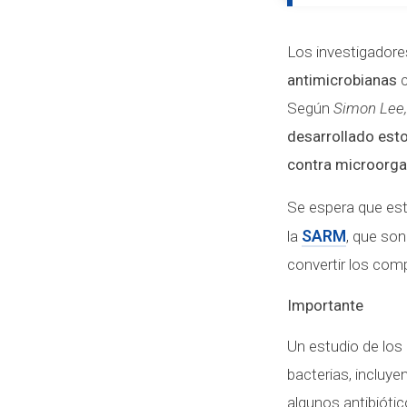
Los investigadore
antimicrobianas
c
Según
Simon Lee,
desarrollado est
contra microorg
Se espera que est
la
SARM
, que son
convertir los co
Importante
Un estudio de lo
bacterias, incluy
algunos antibióti