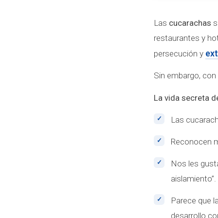
Las
cucarachas
s
restaurantes y ho
persecución y
ex
Sin embargo, con 
La vida secreta d
Las cucarach
Reconocen mi
Nos les gust
aislamiento”.
Parece que l
desarrollo co