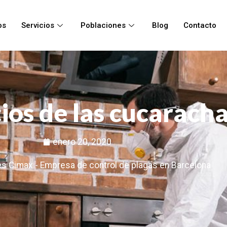
os
Servicios
Poblaciones
Blog
Contacto
ios de las cucarach
enero 20, 2020
s Cimax - Empresa de control de plagas en Barcelona